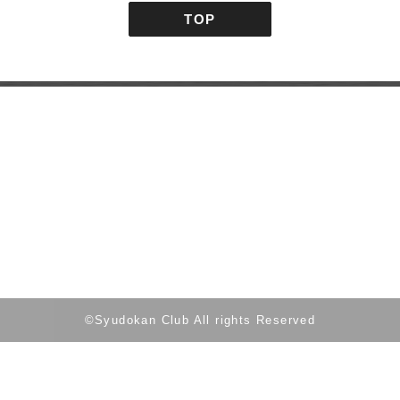
TOP
館
©Syudokan Club All rights Reserved