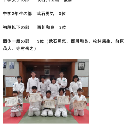
中学2年生の部 武石勇気 3位
初段以下の部
西川和良 3位
団体一般の部 3位（武石勇気、西川和良、松林康生、前原
茂人、寺村岳之）